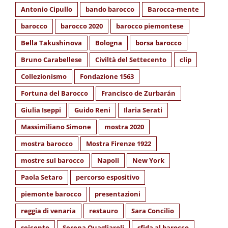
Antonio Cipullo
bando barocco
Barocca-mente
barocco
barocco 2020
barocco piemontese
Bella Takushinova
Bologna
borsa barocco
Bruno Carabellese
Civiltà del Settecento
clip
Collezionismo
Fondazione 1563
Fortuna del Barocco
Francisco de Zurbarán
Giulia Iseppi
Guido Reni
Ilaria Serati
Massimiliano Simone
mostra 2020
mostra barocco
Mostra Firenze 1922
mostre sul barocco
Napoli
New York
Paola Setaro
percorso espositivo
piemonte barocco
presentazioni
reggia di venaria
restauro
Sara Concilio
seicento
Serena Quagliaroli
sfida al barocco