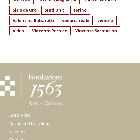
Siglo de Oro
Stati Uniti
torino
Valentina Balzarotti
venaria reale
venezia
Video
Vincenzo Pernice
Vincenzo Sorrentino
CHI SIAMO
Documenti istituzionali
Network
Contatti