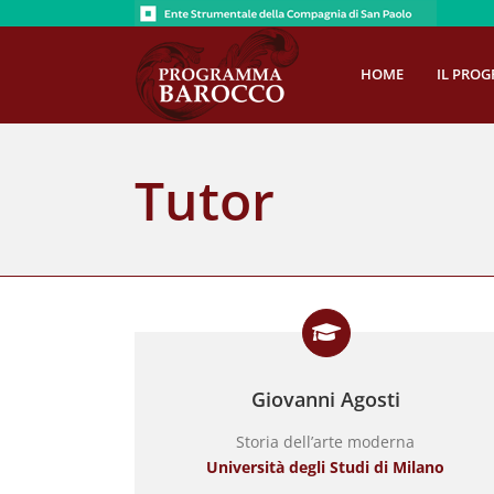
Salta
al
contenuto
HOME
IL PRO
Tutor
Giovanni Agosti
Storia dell’arte moderna
Università degli Studi di Milano