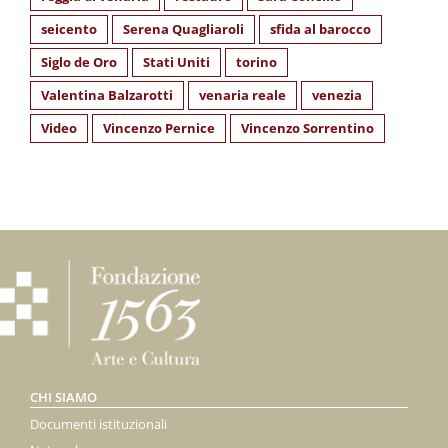
seicento
Serena Quagliaroli
sfida al barocco
Siglo de Oro
Stati Uniti
torino
Valentina Balzarotti
venaria reale
venezia
Video
Vincenzo Pernice
Vincenzo Sorrentino
CHI SIAMO
Documenti istituzionali