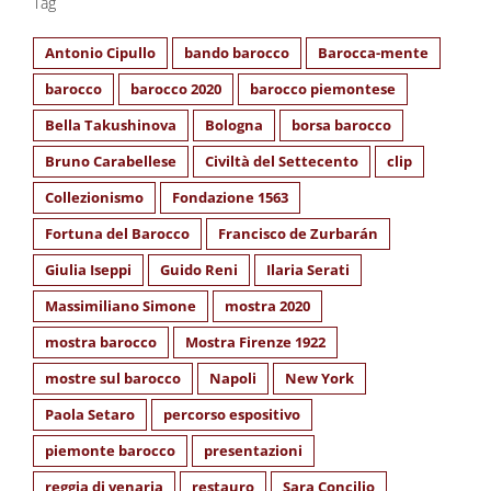
Tag
Antonio Cipullo
bando barocco
Barocca-mente
barocco
barocco 2020
barocco piemontese
Bella Takushinova
Bologna
borsa barocco
Bruno Carabellese
Civiltà del Settecento
clip
Collezionismo
Fondazione 1563
Fortuna del Barocco
Francisco de Zurbarán
Giulia Iseppi
Guido Reni
Ilaria Serati
Massimiliano Simone
mostra 2020
mostra barocco
Mostra Firenze 1922
mostre sul barocco
Napoli
New York
Paola Setaro
percorso espositivo
piemonte barocco
presentazioni
reggia di venaria
restauro
Sara Concilio