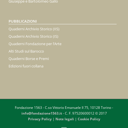
Giuseppe e Bartolomeo Gallo
PUBBLICAZIONI
Quaderni Archivio Storico (IIS)
Quaderni Archivio Storico (IS)
Quaderni Fondazione per l’Arte
Alti Studi sul Barocco
Quaderni Borse e Premi
Edizioni fuori collana
Fondazione 1563 - C.so Vittorio Emanuele II 75, 10128 Torino -
info@fondazione1563.it
- C. F. 97520600012 © 2017
Privacy Policy
|
Note legali
|
Cookie Policy