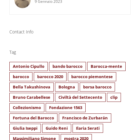
9 Gennaio 2023
Contact Info
Tag
Antonio Cipullo
bando barocco
Barocca-mente
barocco
barocco 2020
barocco piemontese
Bella Takushinova
Bologna
borsa barocco
Bruno Carabellese
Civiltà del Settecento
clip
Collezionismo
Fondazione 1563
Fortuna del Barocco
Francisco de Zurbarán
Giulia Iseppi
Guido Reni
Ilaria Serati
Massimiliano Simone
mostra 2020