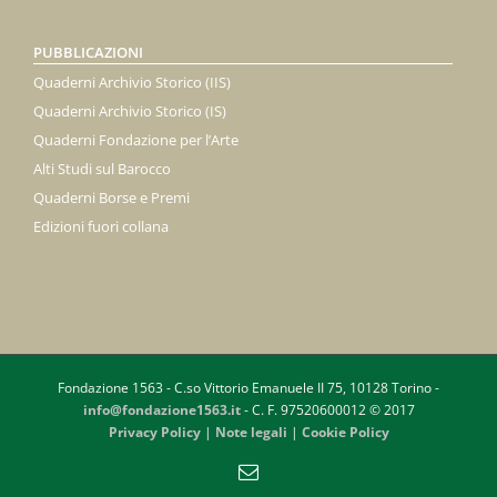
PUBBLICAZIONI
Quaderni Archivio Storico (IIS)
Quaderni Archivio Storico (IS)
Quaderni Fondazione per l’Arte
Alti Studi sul Barocco
Quaderni Borse e Premi
Edizioni fuori collana
Fondazione 1563 - C.so Vittorio Emanuele II 75, 10128 Torino -
info@fondazione1563.it
- C. F. 97520600012 © 2017
Privacy Policy
|
Note legali
|
Cookie Policy
Email