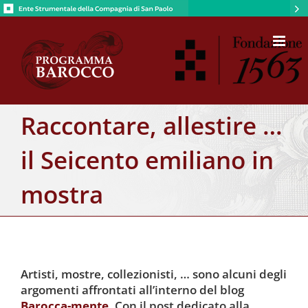
Salta
al
contenuto
Raccontare, allestire …
il Seicento emiliano in
mostra
Artisti, mostre, collezionisti, … sono alcuni degli
argomenti affrontati all’interno del blog
Barocca-mente
. Con il post dedicato alla