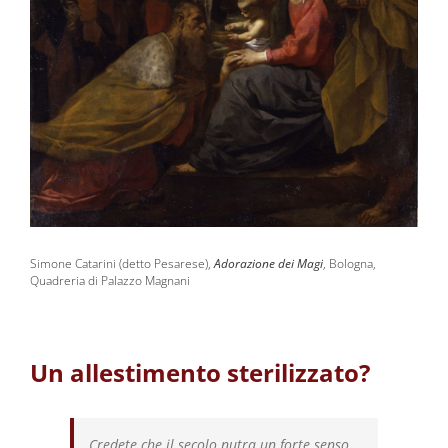
Simone Catarini (detto Pesarese),
Adorazione dei Magi
, Bologna,
Quadreria di Palazzo Magnani
Un allestimento sterilizzato?
Credete che il secolo nutra un forte senso