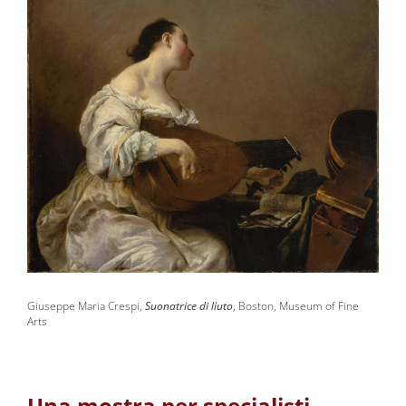
Giuseppe Maria Crespi,
Suonatrice di liuto
, Boston, Museum of Fine
Arts
Una mostra per specialisti