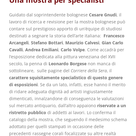
Guidato dal soprintendente bolognese
Cesare Gnudi
, il
lavoro di ricerca e revisione per la mostra bolognese può
contare sul prestigioso apporto di un’équipe di studiosi
destinati a segnare la storia dell’arte italiana:
Francesco
Arcangeli
,
Stefano Bottari
,
Maurizio Calvesi
,
Gian Carlo
Cavalli
,
Andrea Emiliani
,
Carlo Volpe
. Come accadrà per
l’esposizione dedicata alla pittura veneziana del XVII
secolo, la penna di
Leonardo Borgese
non manca di
sottolineare, sulle pagine del
Corriere della Sera
, il
carattere squisitamente specialistico di questo genere
di esposizioni
. Se da un lato, infatti, esse hanno il merito
di ridare adeguata dignità ad artisti ingiustamente
dimenticati, innalzandone di conseguenza le valutazioni
sul mercato antiquario, dall’altro appaiono
riservate a un
ristretto pubblico
di addetti ai lavori. Lo conferma il
catalogo della mostra, che seguendo il medesimo schema
adottato per quelli stampati in occasione delle
precedenti rassegne corali focalizzate su altre realtà