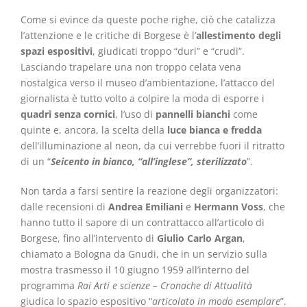
Come si evince da queste poche righe, ciò che catalizza
l’attenzione e le critiche di Borgese è l’
allestimento degli
spazi
espositivi
, giudicati troppo “duri” e “crudi”.
Lasciando trapelare una non troppo celata vena
nostalgica verso il museo d’ambientazione, l’attacco del
giornalista è tutto volto a colpire la moda di esporre i
quadri senza cornici
, l’uso di
pannelli bianchi
come
quinte e, ancora, la scelta della
luce bianca e fredda
dell’illuminazione al neon, da cui verrebbe fuori il ritratto
di un “
Seicento in bianco, “all’inglese”, sterilizzato
”.
Non tarda a farsi sentire la reazione degli organizzatori:
dalle recensioni di
Andrea Emiliani
e
Hermann Voss
, che
hanno tutto il sapore di un contrattacco all’articolo di
Borgese, fino all’intervento di
Giulio Carlo Argan
,
chiamato a Bologna da Gnudi, che in un servizio sulla
mostra trasmesso il 10 giugno 1959 all’interno del
programma
Rai Arti e scienze – Cronache di Attualità
giudica lo spazio espositivo “
articolato in modo esemplare
”.