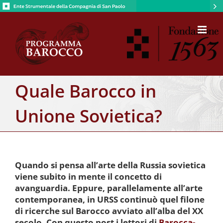
Salta
al
contenuto
Quale Barocco in
Unione Sovietica?
Quando si pensa all’arte della Russia sovietica
viene subito in mente il concetto di
avanguardia. Eppure, parallelamente all’arte
contemporanea, in URSS continuò quel filone
di ricerche sul Barocco avviato all’alba del XX
secolo. Con questo post i lettori di
Barocca-