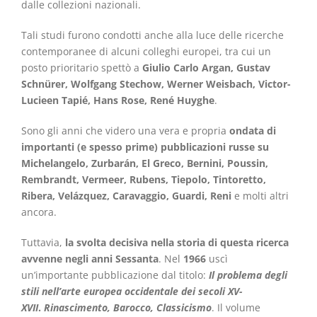
dalle collezioni nazionali.
Tali studi furono condotti anche alla luce delle ricerche
contemporanee di alcuni colleghi europei, tra cui un
posto prioritario spettò a
Giulio Carlo Argan, Gustav
Schnürer, Wolfgang Stechow,
Werner Weisbach, Victor-
Lucieen Tapié
, Hans Rose, René Huyghe
.
Sono gli anni che videro una vera e propria
ondata di
importanti (e spesso prime) pubblicazioni russe su
Michelangelo, Zurbarán, El Greco, Bernini, Poussin,
Rembrandt, Vermeer, Rubens, Tiepolo, Tintoretto,
Ribera, Velázquez, Caravaggio, Guardi, Reni
e molti altri
ancora.
Tuttavia,
la svolta decisiva nella storia di questa ricerca
avvenne negli anni Sessanta
. Nel
1966
uscì
un’importante pubblicazione dal titolo:
Il problema degli
stili nell’arte europea occidentale dei secoli XV-
XVII
.
Rinascimento, Barocco, Classicismo
. Il volume