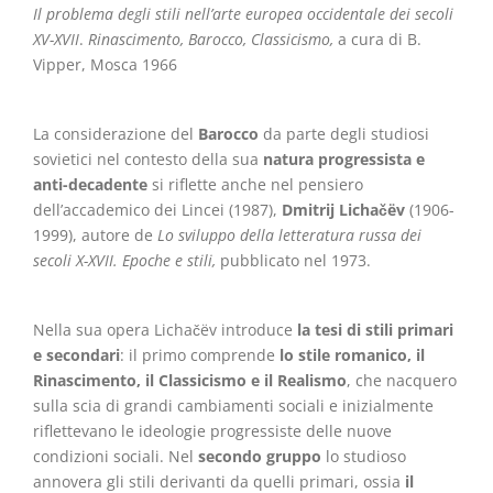
Il problema degli stili nell’arte europea occidentale dei secoli
XV-XVII
.
Rinascimento, Barocco, Classicismo,
a cura di B.
Vipper, Mosca 1966
La considerazione del
Barocco
da parte degli studiosi
sovietici nel contesto della sua
natura progressista e
anti-decadente
si riflette anche nel pensiero
dell’accademico dei Lincei (1987),
Dmitrij Lichačëv
(1906-
1999), autore de
Lo sviluppo della letteratura russa dei
secoli X-XVII. Epoche e stili,
pubblicato nel 1973.
Nella sua opera Lichačëv introduce
la
tesi di stili primari
e secondari
: il primo comprende
lo stile romanico, il
Rinascimento, il Classicismo e il Realismo
, che nacquero
sulla scia di grandi cambiamenti sociali e inizialmente
riflettevano le ideologie progressiste delle nuove
condizioni sociali. Nel
secondo gruppo
lo studioso
annovera gli stili derivanti da quelli primari, ossia
il