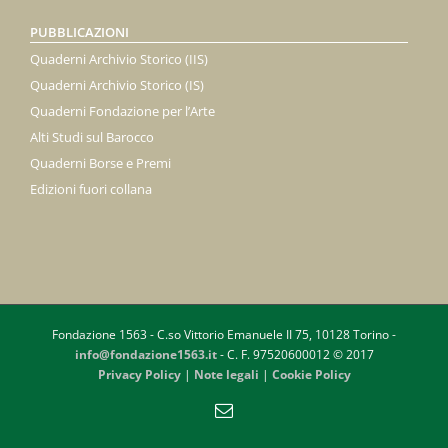
PUBBLICAZIONI
Quaderni Archivio Storico (IIS)
Quaderni Archivio Storico (IS)
Quaderni Fondazione per l’Arte
Alti Studi sul Barocco
Quaderni Borse e Premi
Edizioni fuori collana
Fondazione 1563 - C.so Vittorio Emanuele II 75, 10128 Torino -
info@fondazione1563.it
- C. F. 97520600012 © 2017
Privacy Policy
|
Note legali
|
Cookie Policy
Email