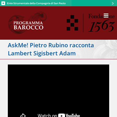
Salta
al
contenuto
AskMe! Pietro Rubino racconta
Lambert Sigisbert Adam