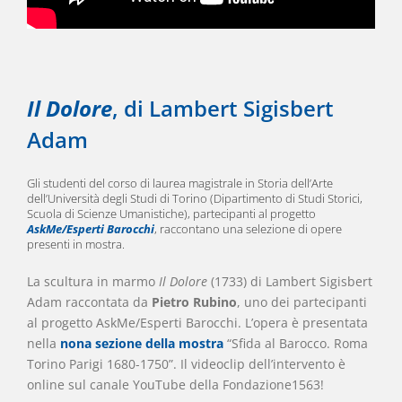
Il Dolore
, di Lambert Sigisbert
Adam
Gli studenti del corso di laurea magistrale in Storia dell’Arte
dell’Università degli Studi di Torino (Dipartimento di Studi Storici,
Scuola di Scienze Umanistiche), partecipanti al progetto
AskMe/Esperti Barocchi
, raccontano una selezione di opere
presenti in mostra.
La scultura in marmo
Il Dolore
(1733) di Lambert Sigisbert
Adam raccontata da
Pietro Rubino
, uno dei partecipanti
al progetto AskMe/Esperti Barocchi. L’opera è presentata
nella
nona sezione della mostra
“Sfida al Barocco. Roma
Torino Parigi 1680-1750”. Il videoclip dell’intervento è
online sul canale YouTube della Fondazione1563!