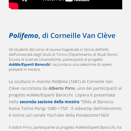
Polifemo
, di Corneille Van Clève
Gli studenti del corso di laurea magistrale in Storia dell’Arte
dell’Università degli Studi di Torino (Dipartimento di Studi Storici,
Scuola di Scienze Umanistiche), partecipanti al progetto
AskMe/Esperti Barocchi
, raccontano una selezione di opere
presenti in mostra.
La scultura in marmo
Polifemo
(1681) di Corneille Van
Clève raccontata da
Alberto Pirro
, uno dei partecipanti al
progetto AskMe/Esperti Barocchi. L’opera è presentata
nella
seconda sezione della mostra
“Sfida al Barocco.
Roma Torino Parigi 1680-1750”. Il videoclip dell’intervento
è online sul canale YouTube della Fondazione1563!
Il dottor Pirro, partecipante al progetto AskMe/Esperti Barocchi, ha