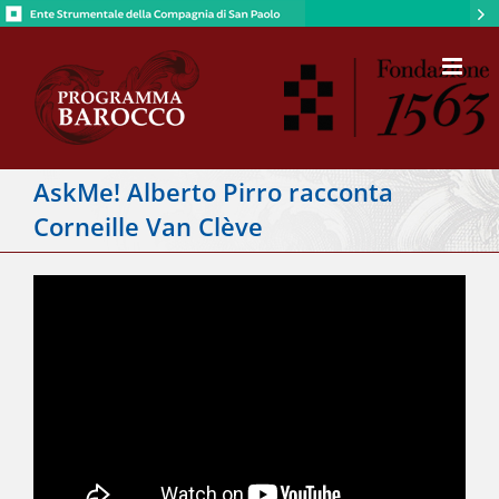
Salta
al
contenuto
AskMe! Alberto Pirro racconta
Corneille Van Clève