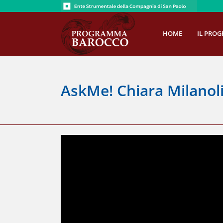
Salta
al
contenuto
HOME
IL PRO
AskMe! Chiara Milanoli