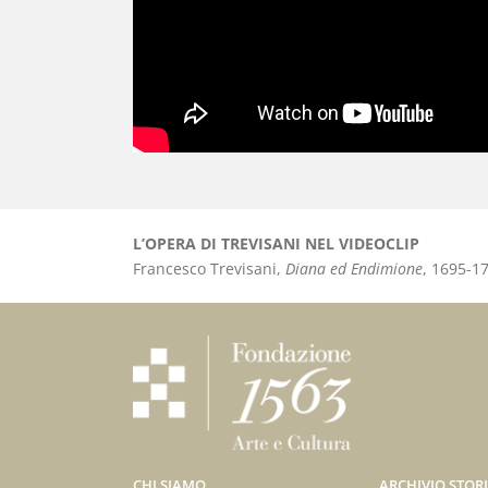
L’OPERA DI TREVISANI NEL VIDEOCLIP
Francesco Trevisani,
Diana ed Endimione
, 1695-1
CHI SIAMO
ARCHIVIO STOR