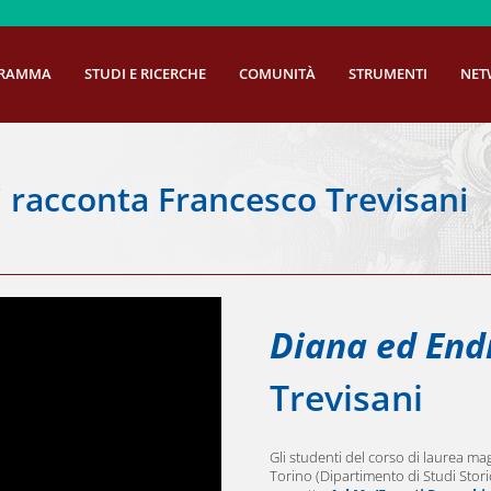
GRAMMA
STUDI E RICERCHE
COMUNITÀ
STRUMENTI
NET
 racconta Francesco Trevisani
Diana ed End
Trevisani
Gli studenti del corso di laurea magi
Torino (Dipartimento di Studi Stori