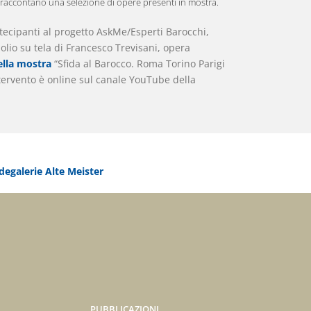
 raccontano una selezione di opere presenti in mostra.
rtecipanti al progetto AskMe/Esperti Barocchi,
 olio su tela di Francesco Trevisani, opera
ella mostra
“Sfida al Barocco. Roma Torino Parigi
intervento è online sul canale YouTube della
egalerie Alte Meister
PUBBLICAZIONI