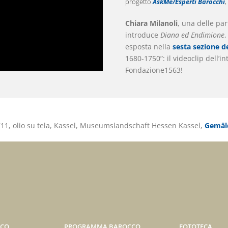
progetto
AskMe/Esperti Barocchi
,
Chiara Milanoli
, una delle pa
introduce
Diana ed Endimione
,
esposta nella
sesta sezione d
1680-1750”: il videoclip dell’
Fondazione1563!
711, olio su tela, Kassel, Museumslandschaft Hessen Kassel,
Gemäld
ICO
PROGRAMMA BAROCCO
FOTOTECA