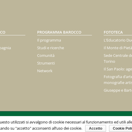
ICO
PROGRAMMA BAROCCO
FOTOTECA
Il programma
L’Educatorio Du
pagnia
Studi e ricerche
Il Monte di Piet
Comunità
Sede Centrale de
Torino
Strumenti
Il San Paolo: agen
Network
Fotografia d’arte
monografie arti
Giuseppe e Bar
no -
info@fondazione1563.it
- C. F. 97520600012 © 2017
esto utilizzati si avvalgono di cookie necessari al funzionamento ed utili alle f
cando su "accetto" acconsenti all’uso dei cookie.
Accetto
Cookie Pol