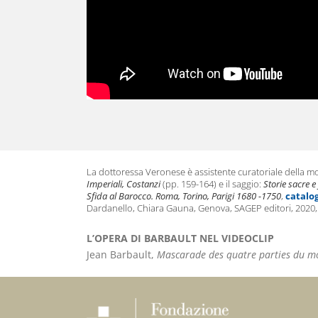
La dottoressa Veronese è assistente curatoriale della m
Imperiali, Costanzi
(pp. 159-164) e il saggio:
Storie sacre e
Sfida al Barocco. Roma, Torino, Parigi 1680 -1750
,
catalo
Dardanello, Chiara Gauna, Genova, SAGEP editori, 2020, M
L’OPERA DI BARBAULT NEL VIDEOCLIP
Jean Barbault,
Mascarade des quatre parties du 