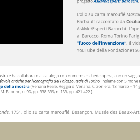
progetto
AskMe/Esperti Barocchi
,
L’olio su carta marouflé
Mascar
Barbault raccontato da
Cecili
AskMe/Esperti Barocchi. L’oper
al Barocco. Roma Torino Parigi
“fuoco dell’invenzione”
. Il vi
YouTube della Fondazione156
ostra e ha collaborato al catalogo con numerose schede opera, con un saggio
 favole antiche per l’iconografia del Palazzo Reale di Torino
, insieme con Simone M
go della mostra
(Venaria Reale, Reggia di Venaria, Citroniera, 13 marzo – 14
. Papone, n. 90, pp. 338-339; n. 153, pp. 421-422 ].
monde
, 1751, olio su carta marouflé, Besançon, Musée des Beaux-Art