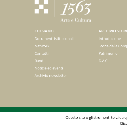
CHI SIAMO
ARCHIVIO STOR
Documenti istituzionali
Introduzione
Network
Storia della Com
Contatti
Patrimonio
Bandi
D.A.C.
Notizie ed eventi
Archivio newsletter
Fondazione 1563 - C.so Vittorio Emanuele II 75, 10128 Tori
Questo sito o gli strumenti terzi da qu
Privacy Policy
|
Note legali
|
Cookie Policy
Clic