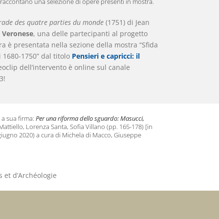
 raccontano una selezione di opere presenti in mostra.
ade des quatre parties du monde
(1751) di Jean
a Veronese
, una delle partecipanti al progetto
a è presentata nella sezione della mostra “Sfida
 1680-1750” dal titolo
Pensieri e capricci: il
deoclip dell’intervento è online sul canale
3!
 a sua firma:
Per una riforma dello sguardo: Masucci,
attiello, Lorenza Santa, Sofia Villano (pp. 165-178) [in
 giugno 2020) a cura di Michela di Macco, Giuseppe
s et d’Archéologie