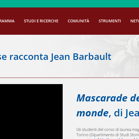
GRAMMA
STUDI E RICERCHE
COMUNITÀ
STRUMENTI
NET
se racconta Jean Barbault
Mascarade de
monde
, di J
Gli studenti del corso di laurea magi
Torino (Dipartimento di Studi Stori