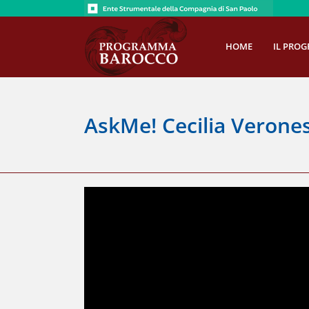
Salta
al
contenuto
HOME
IL PRO
AskMe! Cecilia Verone