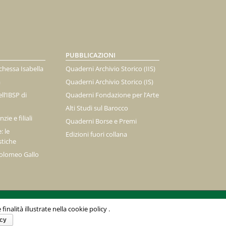
PUBBLICAZIONI
chessa Isabella
Quaderni Archivio Storico (IIS)
à
Quaderni Archivio Storico (IS)
ll’IBSP di
Quaderni Fondazione per l’Arte
Alti Studi sul Barocco
zie e filiali
Quaderni Borse e Premi
: le
Edizioni fuori collana
stiche
tolomeo Gallo
inalità illustrate nella cookie policy .
Email
icy